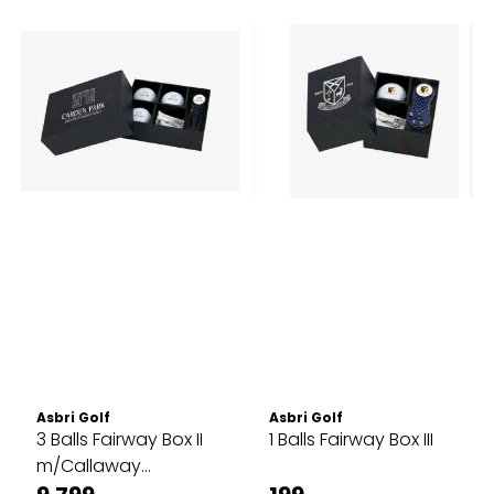
Asbri Golf
Asbri Golf
3 Balls Fairway Box II
1 Balls Fairway Box III
m/Callaway
SuperSoft