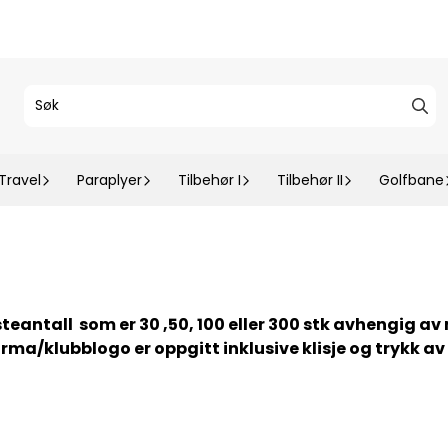
Travel
Paraplyer
Tilbehør I
Tilbehør II
Golfbane
teantall som er 30 ,50, 100 eller 300 stk avhengig av
firma/klubblogo er oppgitt inklusive klisje og trykk av