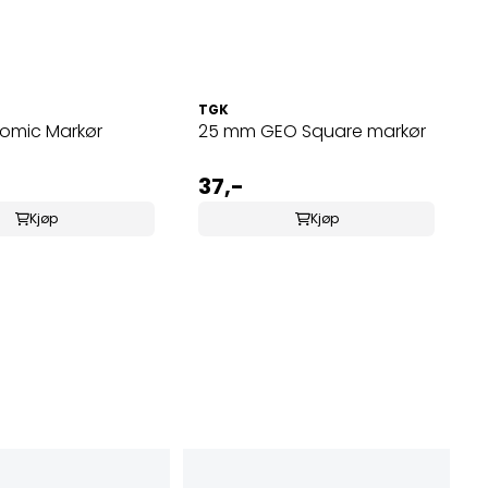
TGK
omic Markør
25 mm GEO Square markør
37,-
Kjøp
Kjøp