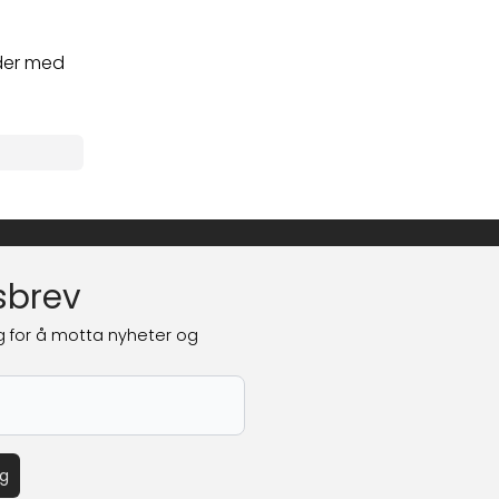
der med
sbrev
g for å motta nyheter og
eg