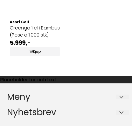
Asbri Golf
Greengaffel i Bambus
(Pose a 1.000 stk)
5.999,-
Kjøp
Placeholder for rich text
Meny
Personvern
Nyhetsbrev
Firmaopplysninger
Registrer deg for å motta nyheter og tilbud!
E-post
Salgsbetingelser