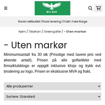
Hopp til innhold
Norsk nettbutikk | Rask levering | Frakt i hele Norge
Hjem
/
Tilbehør I
/
Greengafler
/
- Uten markør
- Uten markør
Minimumsantall fra 30 stk (Prisstige med lavere pris ved
økende antall). Prisen på alle golfartikler med
firma/klubblogo er oppgitt inklusive klisje og trykk evt.
brodering av logo. Prisen er eksklusive MVA og frakt.