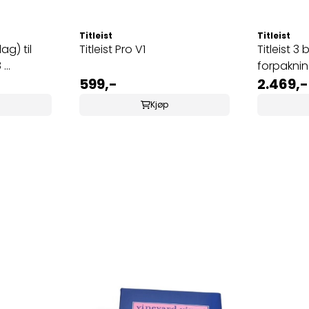
Titleist
Titleist
Titleist Pro V1
Titleist 3 balls Custom
..
forpakni
599,-
2.469,-
Kjøp