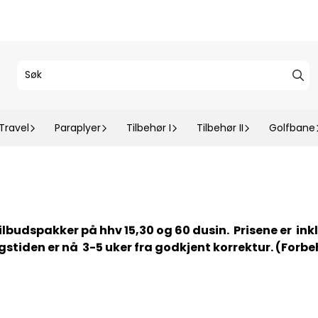
Travel
Paraplyer
Tilbehør I
Tilbehør II
Golfbane
budspakker på hhv 15,30 og 60 dusin. Prisene er inkl
gstiden er nå 3-5 uker fra godkjent korrektur. (Forb