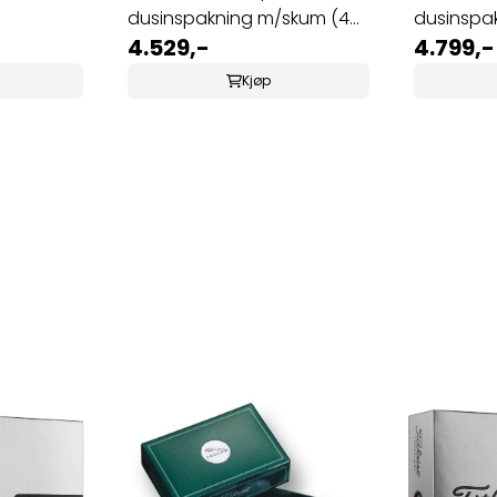
dusinspakning m/skum (48
dusinspa
stk)
4.529,-
(48 ...
4.799,-
Kjøp