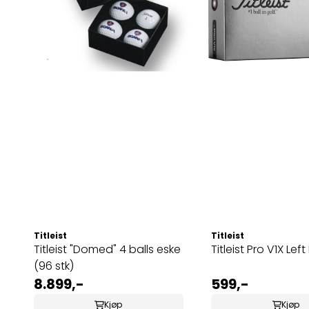
Titleist
Titleist
Titleist "Domed" 4 balls eske
Titleist Pro V1X Lef
(96 stk)
8.899,-
599,-
Kjøp
Kjøp