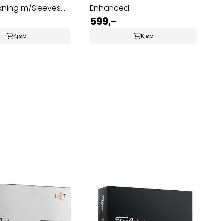
kning m/Sleeves
Enhanced
599,-
Kjøp
Kjøp