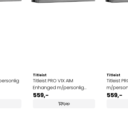
Titleist
Titleist
Titleist PRO V1X AIM
Titleist PRO V1X 
Enhanged m/personlig
m/personl
tekst
559,-
559,-
Kjøp