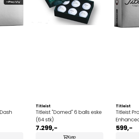
Titleist
Titleist
t Dash
Titleist "Domed" 6 balls eske
Titleist P
(64 stk)
Enhance
7.299,-
599,-
Kjøp