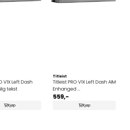
Titleist
Left Dash
Titleist PRO V1X Left Dash AIM
ig tekst
Enhanged ...
559,-
Kjøp
Kjøp