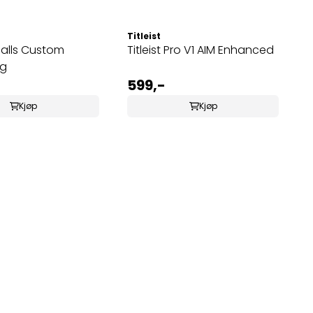
Titleist
Titleist Pro V1 AIM Enhanced
ng
599,-
Kjøp
Kjøp