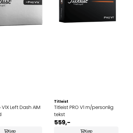
Titleist
ro V1X Left Dash AIM
Titleist PRO V1 m/personlig
d
tekst
559,-
Kjøp
Kjøp