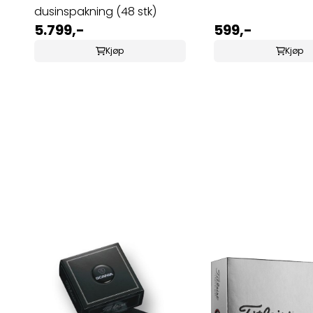
dusinspakning (48 stk)
5.799,-
599,-
Kjøp
Kjøp