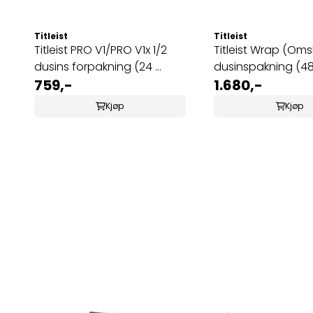
Titleist
Titleist
Titleist PRO V1/PRO V1x 1/2
Titleist Wrap (Omslag) til
dusins forpakning (24 ...
dusinspakning (48 .
759,-
1.680,-
Kjøp
Kjøp