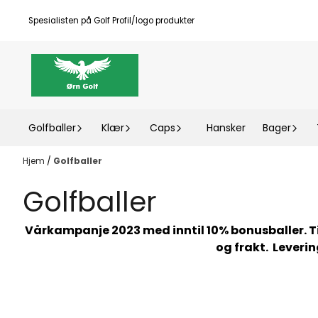
Hopp til innhold
Spesialisten på Golf Profil/logo produkter
Golfballer
Klær
Caps
Hansker
Bager
Hjem
/
Golfballer
Golfballer
Vårkampanje 2023 med inntil 10% bonusballer. Til
og frakt. Leverin