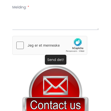
Melding:
*
Send det!